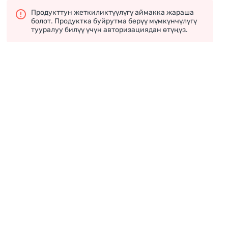
Продукттун жеткиликтүүлүгү аймакка жараша
болот. Продуктка буйрутма берүү мүмкүнчүлүгү
тууралуу билүү үчүн авторизациядан өтүңүз.