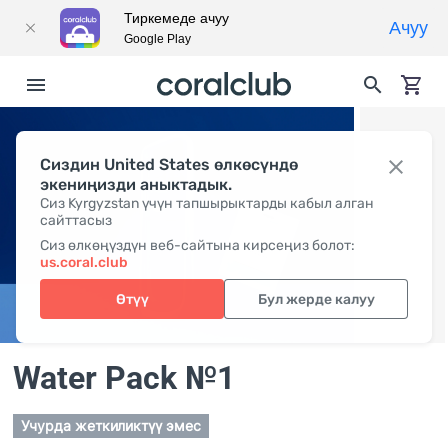
Тиркемеде ачуу
Ачуу
Google Play
Сиздин United States өлкөсүндө
экениңизди аныктадык.
Сиз Kyrgyzstan үчүн тапшырыктарды кабыл алган
сайттасыз
Сиз өлкөңүздүн веб-сайтына кирсеңиз болот:
us.coral.club
Өтүү
Бул жерде калуу
Water Pack №1
Учурда жеткиликтүү эмес