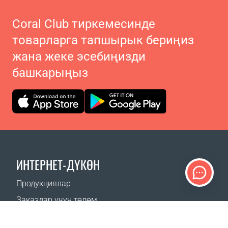
Coral Club тиркемесинде
товарларга тапшырык бериңиз
жана жеке эсебиңизди
башкарыңыз
ИНТЕРНЕТ-ДҮКӨН
Продукциялар
Заказдар үчүн төлөм
Жеткирүү ыкмалары