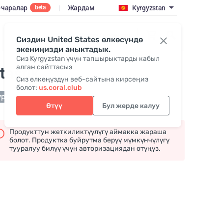
-чаралар
|
Жардам
Kyrgyzstan
beta
Кирүү / кошулуу
Сиздин United States өлкөсүндө
экениңизди аныктадык.
Сиз Kyrgyzstan үчүн тапшырыктарды кабыл
алган сайттасыз
tastik
Сиз өлкөңүздүн веб-сайтына кирсеңиз
болот:
us.coral.club
урда жеткиликтүү эмес
Өтүү
Бул жерде калуу
Продукттун жеткиликтүүлүгү аймакка жараша
болот. Продуктка буйрутма берүү мүмкүнчүлүгү
тууралуу билүү үчүн авторизациядан өтүңүз.