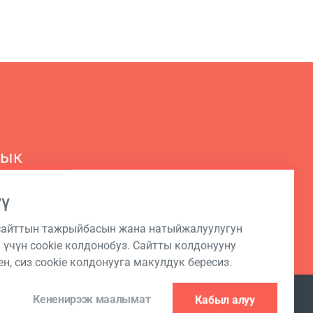
рык
з
үү
 сайттын тажрыйбасын жана натыйжалуулугун
 үчүн cookie колдонобуз. Сайтты колдонууну
н, сиз cookie колдонууга макулдук бересиз.
Кененирээк маалымат
Кабыл алуу