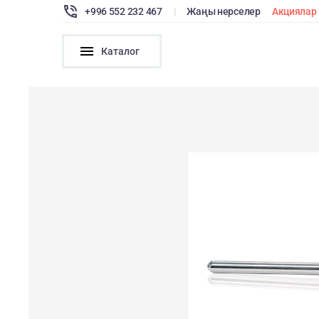
+996 552 232 467
|
Жаңы нерселер
Акциялар
Каталог