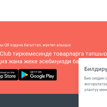
ы QR кодуна багыттап, жүктөп алыңыз
 Club тиркемесинде товарларга тапшы
ңиз жана жеке эсебиңизди башкарыңы
Билдир
Биз сиздин
жогорулатуу
улантуу мене