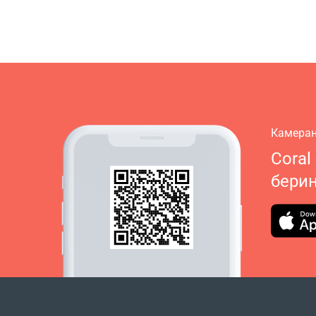
Камеран
Coral
бери