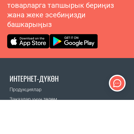
товарларга тапшырык бериңиз
жана жеке эсебиңизди
башкарыңыз
ИНТЕРНЕТ-ДҮКӨН
Продукциялар
Заказдар үчүн төлөм
Жеткирүү ыкмалары
Кайтаруу
Жеткирүү калькулятору