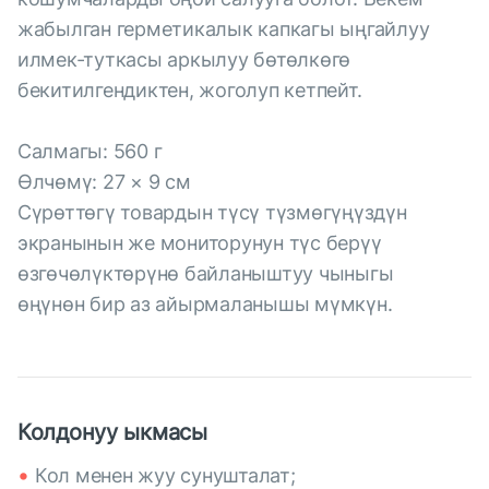
жабылган герметикалык капкагы ыңгайлуу
илмек-туткасы аркылуу бөтөлкөгө
бекитилгендиктен, жоголуп кетпейт.
Салмагы: 560 г
Өлчөмү: 27 × 9 см
Сүрөттөгү товардын түсү түзмөгүңүздүн
экранынын же мониторунун түс берүү
өзгөчөлүктөрүнө байланыштуу чыныгы
өңүнөн бир аз айырмаланышы мүмкүн.
Колдонуу ыкмасы
Кол менен жуу сунушталат;