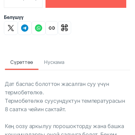
Бөлүшүү
Сүрөттөө
Нускама
Дат баспас болоттон жасалган суу үчүн
термобөтөлкө.
Термобөтөлкө суусундуктун температурасын
8 саатка чейин сактайт.
Кең оозу аркылуу порошокторду жана башка
кошумчаларды оңой салууга болот. Бекем