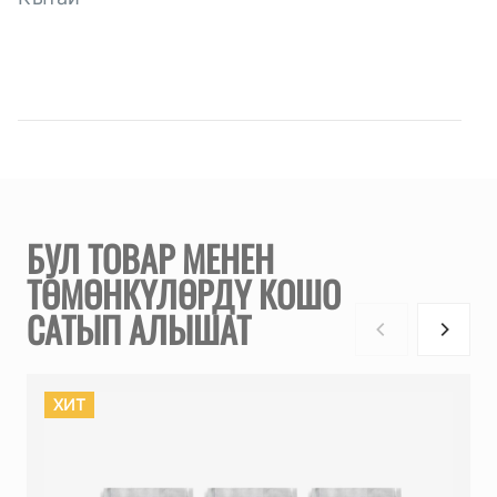
БУЛ ТОВАР МЕНЕН
ТӨМӨНКҮЛӨРДҮ КОШО
САТЫП АЛЫШАТ
ХИТ