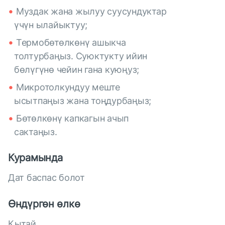
Муздак жана жылуу суусундуктар
үчүн ылайыктуу;
Термобөтөлкөнү ашыкча
толтурбаңыз. Суюктукту ийин
бөлүгүнө чейин гана куюңуз;
Микротолкундуу меште
ысытпаңыз жана тоңдурбаңыз;
Бөтөлкөнү капкагын ачып
сактаңыз.
Курамында
Дат баспас болот
Өндүргөн өлкө
Кытай