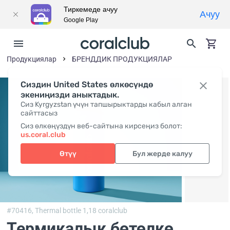
Тиркемеде ачуу
Ачуу
Google Play
Продукциялар
БРЕНДДИК ПРОДУКЦИЯЛАР
Сиздин United States өлкөсүндө
экениңизди аныктадык.
Сиз Kyrgyzstan үчүн тапшырыктарды кабыл алган
сайттасыз
Сиз өлкөңүздүн веб-сайтына кирсеңиз болот:
us.coral.club
Өтүү
Бул жерде калуу
#70416,
Thermal bottle 1,18 coralclub
Термикалык бөтөлкө