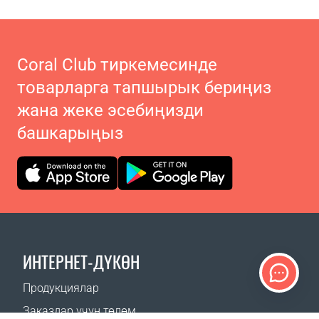
Coral Club тиркемесинде
товарларга тапшырык бериңиз
жана жеке эсебиңизди
башкарыңыз
ИНТЕРНЕТ-ДҮКӨН
Продукциялар
Заказдар үчүн төлөм