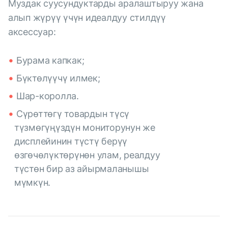
Муздак суусундуктарды аралаштыруу жана
алып жүрүү үчүн идеалдуу стилдүү
аксессуар:
Бурама капкак;
Бүктөлүүчү илмек;
Шар-королла.
Сүрөттөгү товардын түсү
түзмөгүңүздүн мониторунун же
дисплейинин түстү берүү
өзгөчөлүктөрүнөн улам, реалдуу
түстөн бир аз айырмаланышы
мүмкүн.