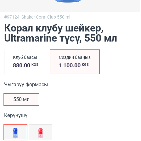
#97124,
Shaker Coral Club 550 ml
Корал клубу шейкер,
Ultramarine түсү
, 550 мл
Клуб баасы
Сиздин бааңыз
880.00
1 100.00
KGS
KGS
Чыгаруу формасы
550 мл
Көрүнүшү