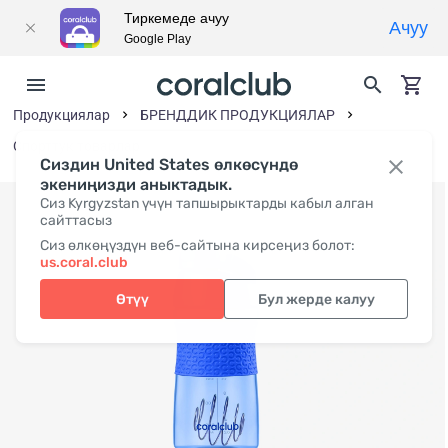
Тиркемеде ачуу
Ачуу
Google Play
Продукциялар
БРЕНДДИК ПРОДУКЦИЯЛАР
Спорттук товарлар
Сиздин United States өлкөсүндө
экениңизди аныктадык.
Сиз Kyrgyzstan үчүн тапшырыктарды кабыл алган
сайттасыз
Сиз өлкөңүздүн веб-сайтына кирсеңиз болот:
us.coral.club
Өтүү
Бул жерде калуу