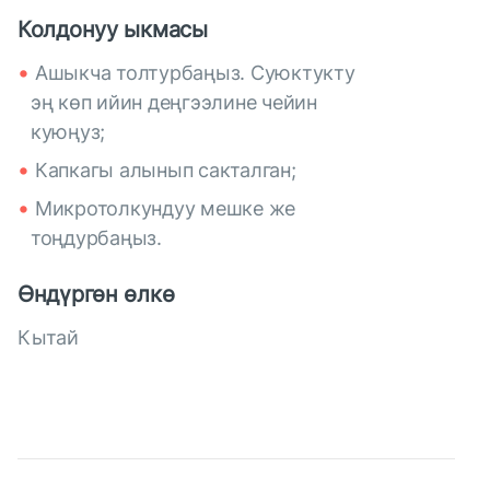
Колдонуу ыкмасы
Ашыкча толтурбаңыз. Суюктукту
эң көп ийин деңгээлине чейин
куюңуз;
Капкагы алынып сакталган;
Микротолкундуу мешке же
тоңдурбаңыз.
Өндүргөн өлкө
Кытай