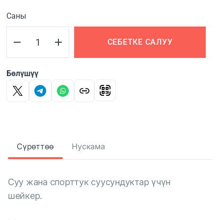
Саны
СЕБЕТКЕ САЛУУ
Бөлүшүү
Сүрөттөө
Нускама
Суу жана спорттук суусундуктар үчүн
шейкер.