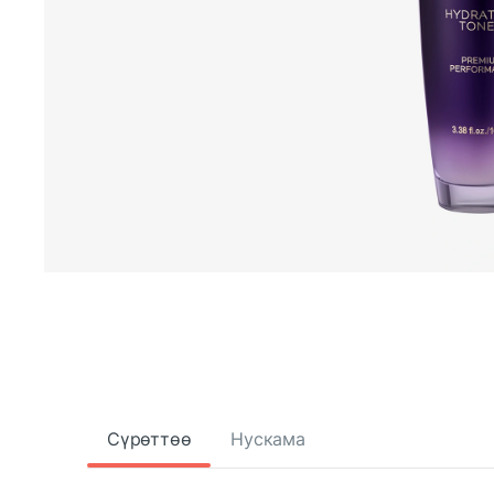
Сүрөттөө
Нускама