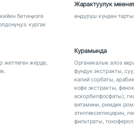
Жарактуулук мөөнө
 кийин бетиңизге
өндүрүш күндөн тарты
олдонуңуз. кургак
Курамында
ар жетпеген жерде,
Органикалык алоэ вер
к.
фундук экстракты, суу,
калий сорбаты, арабик
кофе экстракты, фенок
аскорбилфосфаты), гиа
витамини, римдик ром
этилгексиглицерин, л
фильтраты, токоферол