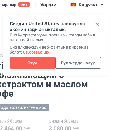
-чаралар
|
Жардам
Kyrgyzstan
beta
Кирүү / кошулуу
Сиздин United States өлкөсүндө
экениңизди аныктадык.
Сиз Kyrgyzstan үчүн тапшырыктарды кабыл
алган сайттасыз
Сиз өлкөңүздүн веб-сайтына кирсеңиз
болот:
us.coral.club
03,
Privilege Hydrating Toner
rivilege Тоник для лица
Өтүү
Бул жерде калуу
влажняющий с
кстрактом и маслом
офе
урда жеткиликтүү эмес
Клуб баасы
Сиздин бааңыз
2 464.00
3 080.00
KGS
KGS