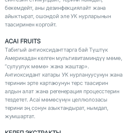
бекемдейт, аны дезинфекциялайт жана
айыктырат, ошондой эле УК нурларынын
таасиринен коргойт.
ACAI FRUITS
Табигый антиоксиданттарга бай Түштүк
Америкадан келген мультивитаминдүү мөмө,
“сулуулук мөмө» жана жаштар».
Антиоксидант катары УК нурлануусунун жана
теринин эрте картаюунун терс таасирин
алдын алат жана регенерация процесстерин
тездетет. Acai мөмөсүнүн целлюлозасы
терини эң сонун азыктандырат, нымдап,
жумшартат.