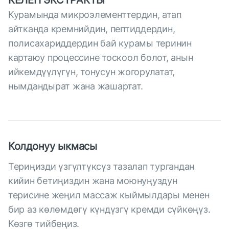
КЕЛЕП ЭКСТРАКТЫ
Курамында микроэлементтердин, атап
айтканда кремнийдин, пептиддердин,
полисахариддердин бай курамы теринин
картаюу процессине тоскоол болот, анын
ийкемдүүлүгүн, тонусун жогорулатат,
нымдандырат жана жашартат.
Колдонуу ыкмасы
Териңизди үзгүлтүксүз тазалап тургандан
кийин бетиңиздин жана моюнуңуздун
терисине жеңил массаж кыймылдары менен
бир аз көлөмдөгү күндүзгү кремди сүйкөңүз.
Көзгө тийбеңиз.