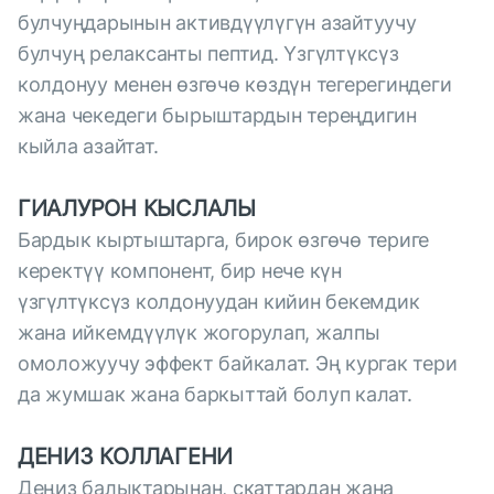
булчуңдарынын активдүүлүгүн азайтуучу
булчуң релаксанты пептид. Үзгүлтүксүз
колдонуу менен өзгөчө көздүн тегерегиндеги
жана чекедеги бырыштардын тереңдигин
кыйла азайтат.
ГИАЛУРОН КЫСЛАЛЫ
Бардык кыртыштарга, бирок өзгөчө териге
керектүү компонент, бир нече күн
үзгүлтүксүз колдонуудан кийин бекемдик
жана ийкемдүүлүк жогорулап, жалпы
омоложуучу эффект байкалат. Эң кургак тери
да жумшак жана баркыттай болуп калат.
ДЕНИЗ КОЛЛАГЕНИ
Деңиз балыктарынан, скаттардан жана