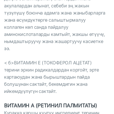
акулалардан алынат, себеби эң жакын
түзүлүшү боюнча адамга жана жаныбарларга
жана өсүмдүктөргө салыштырмалуу
коллаген көп санда пайдалуу
аминокислоталарды камтыйт, жакшы өтүүчү,
нымдаштыруучу жана жашартуучу касиетке
ээ.
< б>ВИТАМИН Е (ТОКОФЕРОЛ АЦЕТАТ)
терини эркин радикалдардан коргойт, эрте
картаюудан жана бырыштардын пайда
болушунан сактайт, бекемдигин жана
ийкемдүүлүгүн сактайт.
ВИТАМИН А (РЕТИНИЛ ПАЛМИТАТЫ)
Куракка каршы күчтүү ингредиент теринин