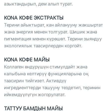
азыктандырып, дем алып турат.
KONA КОФЕ ЭКСТРАКТЫ
Терини айыктырат, кан айланууну жакшыртат
жана энергия менен толтурат. Шишик жана
пигментация менен күрөшөт. Терини зыяндуу
экологиялык таасирлерден коргойт.
KONA КОФЕ МАЙЫ
Коллаген өндүрүшүн стимулдайт жана
калыбына келтирүү функцияларына оң
таасирин тийгизет. Активдүү
ингредиенттерди ташууну тездетип, теринин
ийкемдүүлүгүн жогорулатат.
ТАТТУУ БАМДЫН МАЙЫ