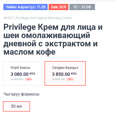
Чейин жарактуу: 11.26
Sale 30%
01 - 31.08
#6007,
Privilege Anti-Aging Morning Cream
Privilege Крем для лица и
шеи омолаживающий
дневной с экстрактом и
маслом кофе
Клуб баасы
Сиздин бааңыз
3 080.00
3 850.00
KGS
KGS
4 400.00
5 500.00
-30%
-30%
Чыгаруу формасы
50 мл