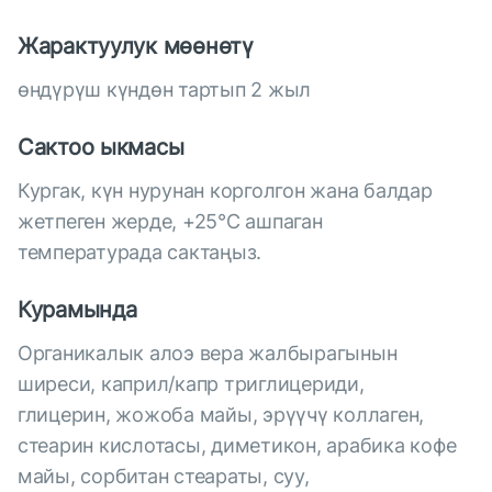
Жарактуулук мөөнөтү
өндүрүш күндөн тартып 2 жыл
Сактоо ыкмасы
Кургак, күн нурунан корголгон жана балдар
жетпеген жерде, +25°С ашпаган
температурада сактаңыз.
Курамында
Органикалык алоэ вера жалбырагынын
ширеси, каприл/капр триглицериди,
глицерин, жожоба майы, эрүүчү коллаген,
стеарин кислотасы, диметикон, арабика кофе
майы, сорбитан стеараты, суу,