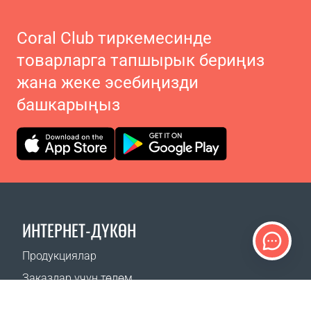
Coral Club тиркемесинде
товарларга тапшырык бериңиз
жана жеке эсебиңизди
башкарыңыз
ИНТЕРНЕТ-ДҮКӨН
Продукциялар
Заказдар үчүн төлөм
Жеткирүү ыкмалары