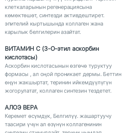
клеткаларынын регенерациясына
көмөктөшөт, синтезди активдештирет.
эпителий кыртышында коллаген жана
карылык белгилерин азайтат.
ВИТАМИН С (3-О-этил аскорбин
кислотасы)
Аскорбин кислотасынын өзгөчө туруктуу
формасы , ал оңой проникает дермы. Беттин
өңүн жакшыртат, теринин ийкемдүүлүгүн
жогорулатат, коллаген синтезин тездетет.
АЛОЭ ВЕРА
Керемет өсүмдүк, Белгилүү. жашартуучу
таасири үчүн ал өзүнүн коллагенинин
синтезин стимулдайт, терини нымдап,