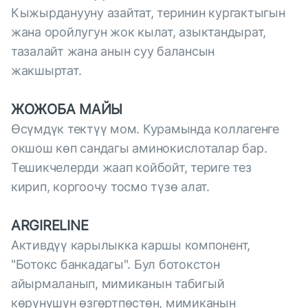
Кыжырданууну азайтат, теринин кургактыгын
жана оройлугун жок кылат, азыктандырат,
тазалайт жана анын суу балансын
жакшыртат.
ЖОЖОБА МАЙЫ
Өсүмдүк тектүү мом. Курамында коллагенге
окшош көп сандагы аминокислоталар бар.
Тешикчелерди жаап койбойт, териге тез
кирип, коргоочу тосмо түзө алат.
ARGIRELINE
Активдүү карылыкка каршы компонент,
"Ботокс банкадагы". Бул ботокстон
айырмаланып, мимиканын табигый
көрүнүшүн өзгөртпөстөн, мимиканын