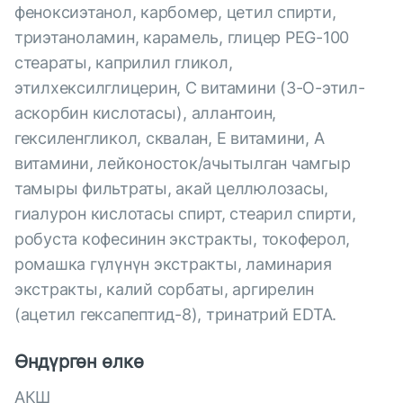
феноксиэтанол, карбомер, цетил спирти,
триэтаноламин, карамель, глицер PEG-100
стеараты, каприлил гликол,
этилхексилглицерин, С витамини (3-О-этил-
аскорбин кислотасы), аллантоин,
гексиленгликол, сквалан, Е витамини, А
витамини, лейконосток/ачытылган чамгыр
тамыры фильтраты, акай целлюлозасы,
гиалурон кислотасы спирт, стеарил спирти,
робуста кофесинин экстракты, токоферол,
ромашка гүлүнүн экстракты, ламинария
экстракты, калий сорбаты, аргирелин
(ацетил гексапептид-8), тринатрий EDTA.
Өндүргөн өлкө
АКШ