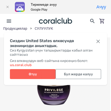
Тиркемеде ачуу
Ачуу
Google Play
Продукциялар
СУЛУУЛУК
Сиздин United States өлкөсүндө
экениңизди аныктадык.
Сиз Kyrgyzstan үчүн тапшырыктарды кабыл алган
сайттасыз
Сиз өлкөңүздүн веб-сайтына кирсеңиз болот:
us.coral.club
Өтүү
Бул жерде калуу