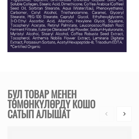
БУЛ ТОВАР МЕНЕН
ТӨМӨНКҮЛӨРДҮ КОШО
САТЫП АЛЫШАТ