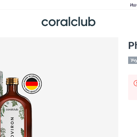
Иш
P
Уч