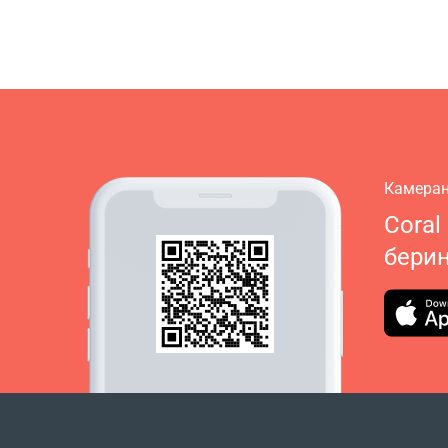
Камеран
Coral
бери