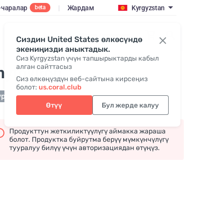
-чаралар
|
Жардам
Kyrgyzstan
beta
Кирүү / кошулуу
Сиздин United States өлкөсүндө
экениңизди аныктадык.
Сиз Kyrgyzstan үчүн тапшырыктарды кабыл
алган сайттасыз
hytoviron
Сиз өлкөңүздүн веб-сайтына кирсеңиз
болот:
us.coral.club
урда жеткиликтүү эмес
Өтүү
Бул жерде калуу
Продукттун жеткиликтүүлүгү аймакка жараша
болот. Продуктка буйрутма берүү мүмкүнчүлүгү
тууралуу билүү үчүн авторизациядан өтүңүз.