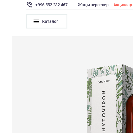
+996 552 232 467
|
Жаңы нерселер
Акциялар
Каталог