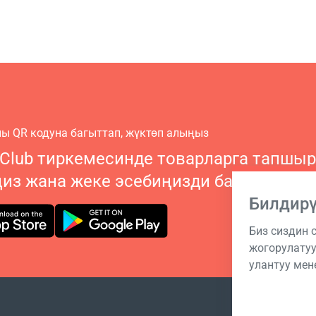
ы QR кодуна багыттап, жүктөп алыңыз
 Club тиркемесинде товарларга тапшы
ңиз жана жеке эсебиңизди башкарыңы
Билдир
Биз сиздин
жогорулатуу
улантуу мене