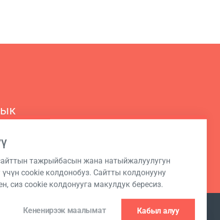
рык
з
үү
 сайттын тажрыйбасын жана натыйжалуулугун
 үчүн cookie колдонобуз. Сайтты колдонууну
н, сиз cookie колдонууга макулдук бересиз.
Кененирээк маалымат
Кабыл алуу