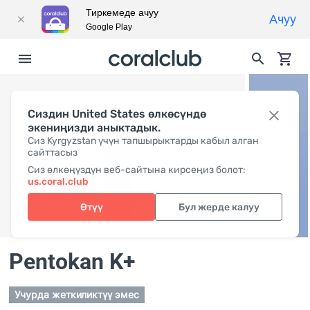
Тиркемеде ачуу
Ачуу
Google Play
Сиздин United States өлкөсүндө
экениңизди аныктадык.
Сиз Kyrgyzstan үчүн тапшырыктарды кабыл алган
сайттасыз
Сиз өлкөңүздүн веб-сайтына кирсеңиз болот:
us.coral.club
Өтүү
Бул жерде калуу
Pentokan K+
Учурда жеткиликтүү эмес