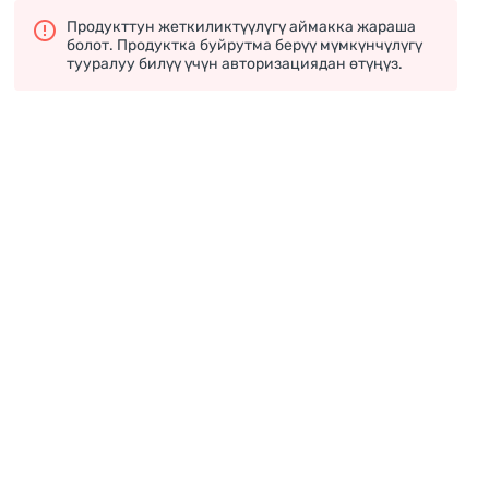
Продукттун жеткиликтүүлүгү аймакка жараша
болот. Продуктка буйрутма берүү мүмкүнчүлүгү
тууралуу билүү үчүн авторизациядан өтүңүз.