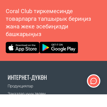
Coral Club тиркемесинде
товарларга тапшырык бериңиз
жана жеке эсебиңизди
башкарыңыз
ИНТЕРНЕТ-ДҮКӨН
Продукциялар
Заказдар үчүн төлөм
Жеткирүү ыкмалары