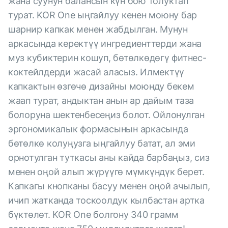
жана суунун балансын күн бою толуктап
турат. KOR One ыңгайлуу кенен моюну бар
шарнир капкак менен жабдылган. Мунун
аркасында керектүү ингредиенттерди жана
муз кубиктерин кошуп, бөтөлкөдөгү фитнес-
коктейлдерди жасай аласыз. Илмектүү
капкактын өзгөчө дизайны моюнду бекем
жаап турат, андыктан анын ар дайым таза
болоруна шектенбесеңиз болот. Ойлонулган
эргономикалык формасынын аркасында
бөтөлкө колуңузга ыңгайлуу батат, ал эми
орнотулган туткасы аны кайда барбаңыз, сиз
менен оңой алып жүрүүгө мүмкүндүк берет.
Капкагы кнопканы басуу менен оңой ачылып,
ичип жатканда тоскоолдук кылбастан артка
бүктөлөт. KOR One болгону 340 грамм