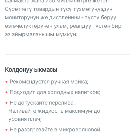
салмакта жана 750 миллилитрге жетет!
Сүрөттөгү товардын түсү түзмөгүңүздүн
мониторунун же дисплейинин түстү берүү
өзгөчөлүктөрүнөн улам, реалдуу түстөн бир
аз айырмаланышы мүмкүн.
Колдонуу ыкмасы
Рекомендуется ручная мойка;
Подходит для холодных напитков;
Не допускайте перелива.
Наливайте жидкость максимум до
уровня плеч;
Не разогревайте в микроволновой