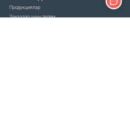
Продукциялар
Заказдар үчүн төлөм
Жеткирүү ыкмалары
Кайтаруу
Жеткирүү калькулятору
Сайттын картасы
КОЛДОО
Байланыштар
Көп берилүүчү суроолор
Кайдан сатып алса болот
БИЗДИН САЙТТАР