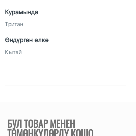
Курамында
Тритан
Өндүргөн өлкө
Кытай
БУЛ ТОВАР МЕНЕН
ТӨМӨНКҮЛӨРДҮ КОШО