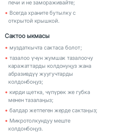
печи и не замораживайте;
Всегда храните бутылку с
открытой крышкой.
Сактоо ыкмасы
муздаткычта сактаса болот;
тазалоо үчүн жумшак тазалоочу
каражаттарды колдонуңуз жана
абразивдүү жуугучтарды
колдонбоңуз;
кирди щетка, чүпүрөк же губка
менен тазалаңыз;
балдар жетпеген жерде сактаңыз;
Микротолкундуу меште
колдонбоңуз.