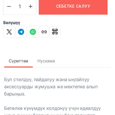
СЕБЕТКЕ САЛУУ
Бөлүшүү
Сүрөттөө
Нускама
Бул стилдүү, пайдалуу жана ыңгайлуу
аксессуарды жумушка же мектепке алып
барыңыз.
Бөтөлкө күнүмдүк колдонуу үчүн идеалдуу