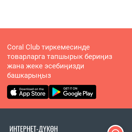
Coral Club тиркемесинде
товарларга тапшырык бериңиз
жана жеке эсебиңизди
башкарыңыз
ИНТЕРНЕТ-ДҮКӨН