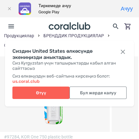
Тиркемеде ачуу
Ачуу
Google Play
Продукциялар
БРЕНДДИК ПРОДУКЦИЯЛАР
Спорттук товарлар
Сиздин United States өлкөсүндө
экениңизди аныктадык.
Сиз Kyrgyzstan үчүн тапшырыктарды кабыл алган
сайттасыз
Сиз өлкөңүздүн веб-сайтына кирсеңиз болот:
us.coral.club
Өтүү
Бул жерде калуу
#97284,
KOR One 750 plastic bottle