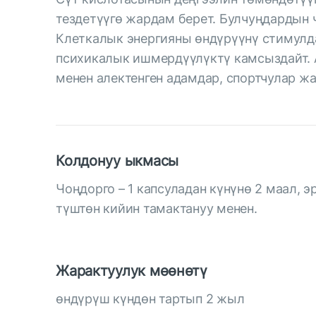
тездетүүгө жардам берет. Булчуңдардын 
Клеткалык энергияны өндүрүүнү стимулд
психикалык ишмердүүлүктү камсыздайт. А
менен алектенген адамдар, спортчулар ж
Колдонуу ыкмасы
Чоңдорго – 1 капсуладан күнүнө 2 маал, э
түштөн кийин тамактануу менен.
Жарактуулук мөөнөтү
өндүрүш күндөн тартып 2 жыл