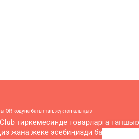
ы QR кодуна багыттап, жүктөп алыңыз
 Club тиркемесинде товарларга тапшы
ңиз жана жеке эсебиңизди башкарыңы