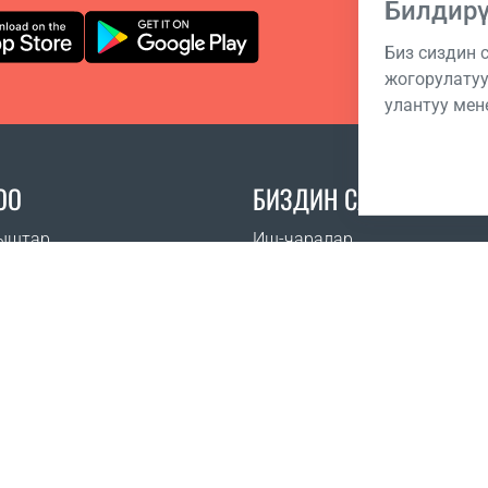
Билдир
Биз сиздин
жогорулатуу
улантуу мене
ОО
БИЗДИН САЙТТАР
ыштар
Иш-чаралар
илүүчү суроолор
Coral Business Academy
сатып алса болот