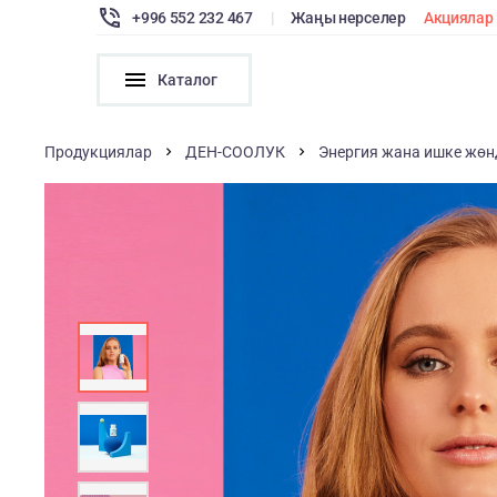
+996 552 232 467
|
Жаңы нерселер
Акциялар
Каталог
Продукциялар
ДЕН-СООЛУК
Энергия жана ишке жө