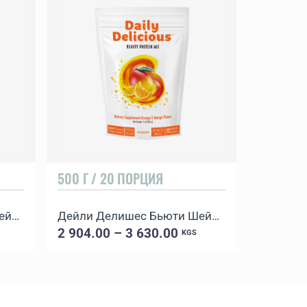
500 Г / 20 ПОРЦИЯ
20 КӨБҮ
Дейли Делишес Бьюти Шейк Шоколад
Дейли Делишес Бьюти Шейк Апельсин-Манго
ПентоКа
2 904.00 – 3 630.00
1 144.0
KGS