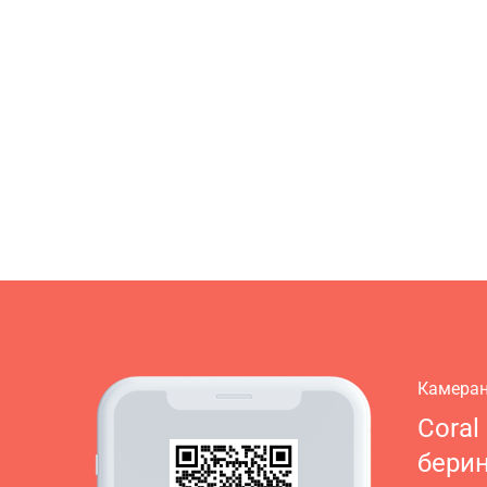
Камеран
Coral
бери