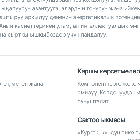
чыңалуусун азайтууга, алардын тонусун жана ийке
аштыруу аркылуу дененин энергетикалык потенциа
нын касиеттеринен улам, ал интеллектуалдык эмге
ана сырткы ышкыбоздор үчүн пайдалуу.
Каршы көрсөтмөлөр
ртең менен жана
Компоненттерге жеке 
эмизүү. Колдонуудан 
сунушталат.
Сактоо ыкмасы
«Кургак, күндүн тике 