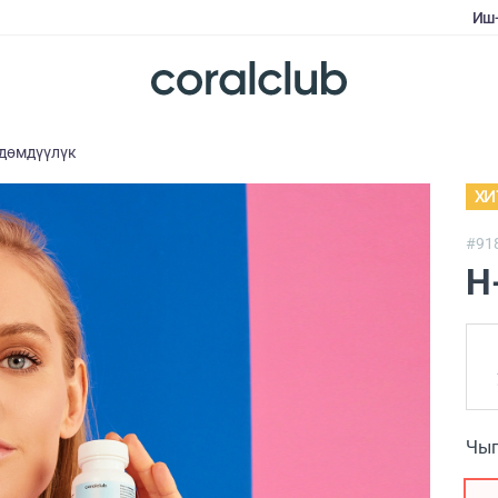
Иш
ндөмдүүлүк
ХИ
#91
H
Чыг