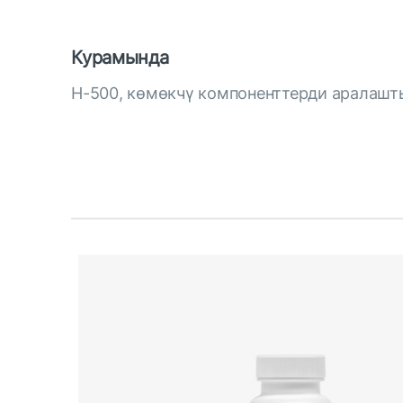
Курамында
H-500, көмөкчү компоненттерди аралаш