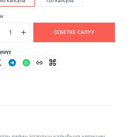
60 капсула
120 капсула
ны
СЕБЕТКЕ САЛУУ
үшүү
уудан кийин алардын калыбына келишин