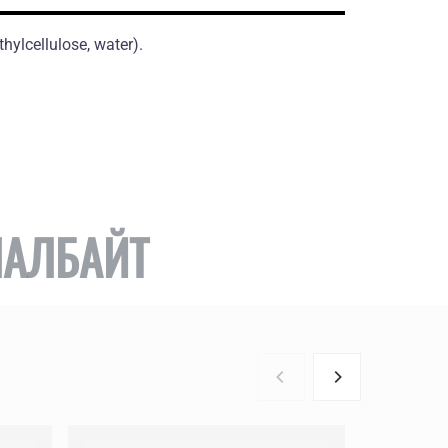
hylcellulose, water).
НАЛБАЙТ