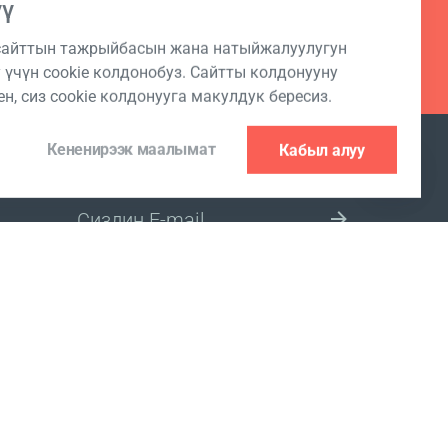
үү
 сайттын тажрыйбасын жана натыйжалуулугун
 үчүн cookie колдонобуз. Сайтты колдонууну
н, сиз cookie колдонууга макулдук бересиз.
Кененирээк маалымат
Кабыл алуу
РАССЫЛКАГА ЖАЗЫЛЫҢЫЗ
БАЗАР ҮЧҮН АЙМАКТЫ ТАНДАҢЫЗ