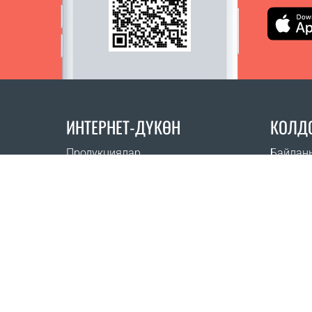
ИНТЕРНЕТ-ДҮКӨН
КОЛД
Продукциялар
Байлан
Заказдар үчүн төлөм
Көп бер
Жеткирүү ыкмалары
Кайдан 
Кайтаруу
Жеткирүү калькулятору
Сайттын картасы
1999 - 2026 © Coral Club.