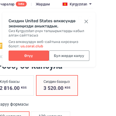
-чаралар
|
Жардам
Kyrgyzstan
beta
Кирүү / кошулуу
Сиздин United States өлкөсүндө
экениңизди аныктадык.
Сиз Kyrgyzstan үчүн тапшырыктарды кабыл
алган сайттасыз
Сиз өлкөңүздүн веб-сайтына кирсеңиз
Т
болот:
us.coral.club
Өтүү
Бул жерде калуу
800,
H-500
-500
, 60 капсула
Клуб баасы
Сиздин бааңыз
2 816.00
3 520.00
KGS
KGS
аруу формасы