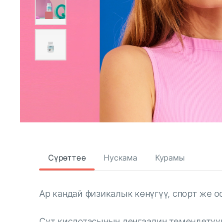
Сүрөттөө
Нускама
Курамы
Ар кандай физикалык көнүгүү, спорт же 
Сүт кислотасынын деңгээлин төмөндөтүү