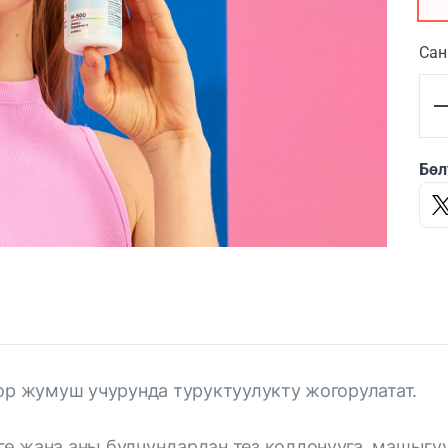
Са
Бөл
оор жумуш учурунда туруктуулукту жогорулатат.
гө жана аны булчуңдардан тез колдонууга, машыг