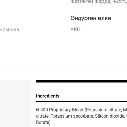
жетпеген жерде, +25°С
Өндүргөн өлкө
тырыңыз.
АКШ
Ingredients
H-500 Proprietary Blend
(Potassium citrate,
citrate, Potassium ascorbate, Silicon dioxide
Borate)