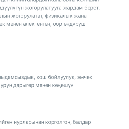
мдүүлүгүн жогорулатууга жардам берет.
лын жогорулатат, физикалык жана
к менен алектенген, оор өндүрүш
чыдамсыздык, кош бойлуулук, эмчек
мурун дарыгер менен кеңешүү
тийген нурларынан корголгон, балдар