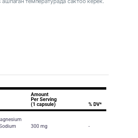
 ашпаган температурада сактоо керек.
Amount
Per Serving
(1 capsule)
% DV*
 Magnesium
, Sodium
300 mg
-