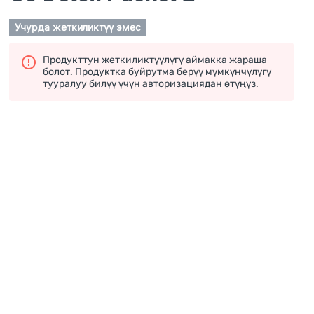
Учурда жеткиликтүү эмес
Продукттун жеткиликтүүлүгү аймакка жараша
болот. Продуктка буйрутма берүү мүмкүнчүлүгү
тууралуу билүү үчүн авторизациядан өтүңүз.