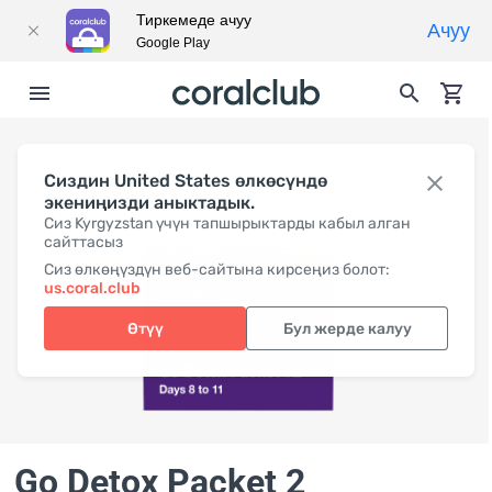
Тиркемеде ачуу
Ачуу
Google Play
Сиздин United States өлкөсүндө
экениңизди аныктадык.
Сиз Kyrgyzstan үчүн тапшырыктарды кабыл алган
сайттасыз
Сиз өлкөңүздүн веб-сайтына кирсеңиз болот:
us.coral.club
Өтүү
Бул жерде калуу
Go Detox Packet 2