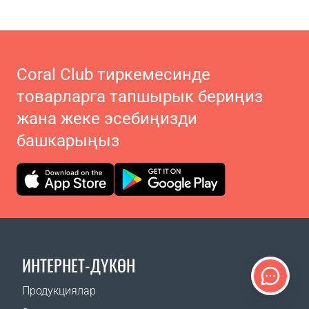
Coral Club тиркемесинде
товарларга тапшырык бериңиз
жана жеке эсебиңизди
башкарыңыз
ИНТЕРНЕТ-ДҮКӨН
Продукциялар