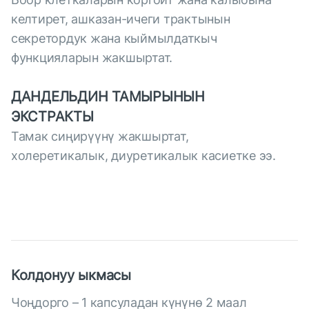
келтирет, ашказан-ичеги трактынын
секретордук жана кыймылдаткыч
функцияларын жакшыртат.
ДАНДЕЛЬДИН ТАМЫРЫНЫН
ЭКСТРАКТЫ
Тамак сиңирүүнү жакшыртат,
холеретикалык, диуретикалык касиетке ээ.
Колдонуу ыкмасы
Чоңдорго – 1 капсуладан күнүнө 2 маал