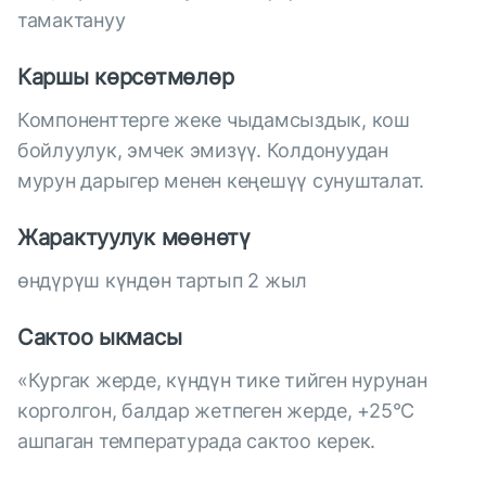
тамактануу
Каршы көрсөтмөлөр
Компоненттерге жеке чыдамсыздык, кош
бойлуулук, эмчек эмизүү. Колдонуудан
мурун дарыгер менен кеңешүү сунушталат.
Жарактуулук мөөнөтү
өндүрүш күндөн тартып 2 жыл
Сактоо ыкмасы
«Кургак жерде, күндүн тике тийген нурунан
корголгон, балдар жетпеген жерде, +25°С
ашпаган температурада сактоо керек.