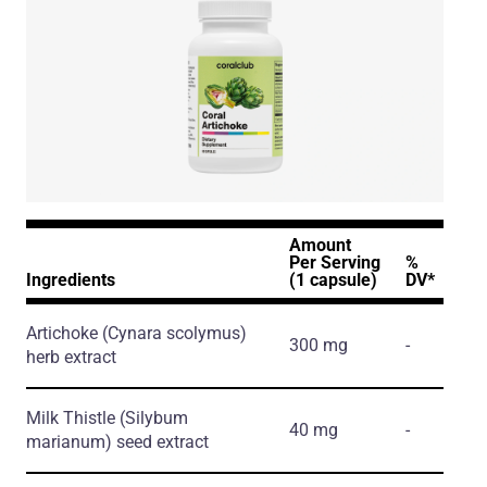
Amount
Per Serving
%
Ingredients
(1 capsule)
DV*
Artichoke
(Cynara scolymus)
300 mg
-
herb extract
Milk Thistle
(Silybum
40 mg
-
marianum)
seed extract