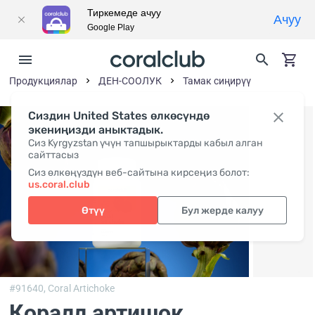
Тиркемеде ачуу
Ачуу
Google Play
Продукциялар
ДЕН-СООЛУК
Тамак сиңирүү
Сиздин United States өлкөсүндө
экениңизди аныктадык.
Сиз Kyrgyzstan үчүн тапшырыктарды кабыл алган
сайттасыз
Сиз өлкөңүздүн веб-сайтына кирсеңиз болот:
us.coral.club
Өтүү
Бул жерде калуу
#91640,
Coral Artichoke
Коралл артишок