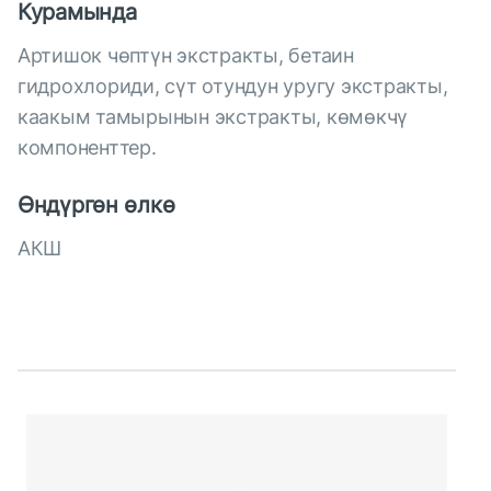
Курамында
Артишок чөптүн экстракты, бетаин
гидрохлориди, сүт отундун уругу экстракты,
каакым тамырынын экстракты, көмөкчү
компоненттер.
Өндүргөн өлкө
АКШ