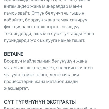
витаминдер жана минералдар менен
камсыздайт. Өттүн бөлүнүп чыгышын
көбөйтөт, боордун жана тамак сиңирүү
функцияларын жакшыртат, зыяндуу
токсиндерди, ашыкча суюктуктарды жана
пуриндерди жок кылууга көмөктөшөт.
BETAINE
Боордун майларынын бөлүнүшүн жана
чыгарылышын тездетет, энергияны иштеп
чыгууга көмөктөшөт, детоксикация
процесстерин жана метаболизмди
жакшыртат.
СҮТ ТҮРӨНҮНҮН ЭКСТРАКТЫ
Боор клеткаларын коргойт жана калыбына