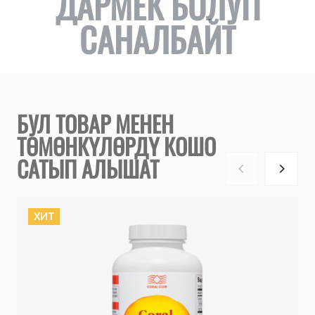
ДАРМЕК БОЛУП
САНАЛБАЙТ
БУЛ ТОВАР МЕНЕН
ТӨМӨНКҮЛӨРДҮ КОШО
САТЫП АЛЫШАТ
ХИТ