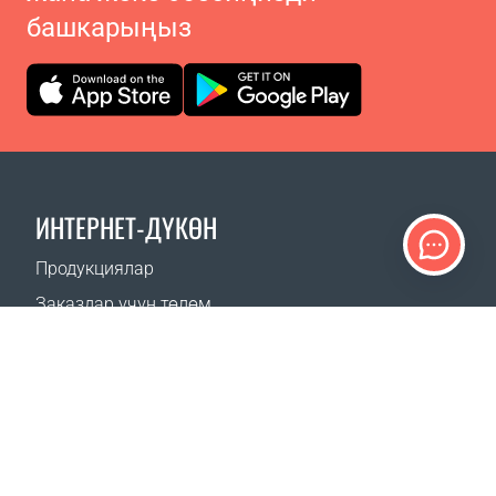
башкарыңыз
ИНТЕРНЕТ-ДҮКӨН
Продукциялар
Заказдар үчүн төлөм
Жеткирүү ыкмалары
Кайтаруу
Жеткирүү калькулятору
Сайттын картасы