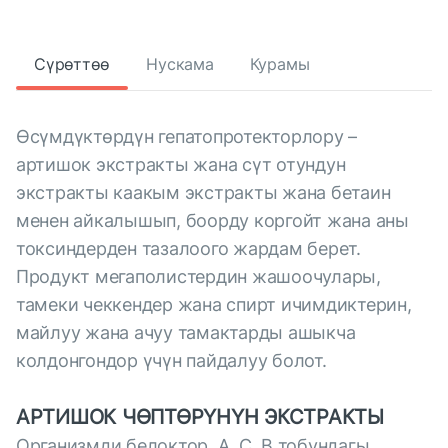
Сүрөттөө
Нускама
Курамы
Өсүмдүктөрдүн гепатопротекторлору –
артишок экстракты жана сүт отундун
экстракты каакым экстракты жана бетаин
менен айкалышып, боорду коргойт жана аны
токсиндерден тазалоого жардам берет.
Продукт мегаполистердин жашоочулары,
тамеки чеккендер жана спирт ичимдиктерин,
майлуу жана ачуу тамактарды ашыкча
колдонгондор үчүн пайдалуу болот.
АРТИШОК ЧӨПТӨРҮНҮН ЭКСТРАКТЫ
Организмди белоктор, А, С, В тобундагы