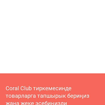
Coral Club тиркемесинде
товарларга тапшырык бериңиз
жана жеке эсебиңизди