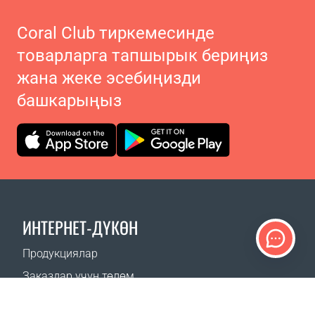
Coral Club тиркемесинде
товарларга тапшырык бериңиз
жана жеке эсебиңизди
башкарыңыз
ИНТЕРНЕТ-ДҮКӨН
Продукциялар
Заказдар үчүн төлөм
Жеткирүү ыкмалары