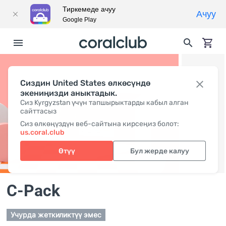
Тиркемеде ачуу
Ачуу
Google Play
Сиздин United States өлкөсүндө
экениңизди аныктадык.
Сиз Kyrgyzstan үчүн тапшырыктарды кабыл алган
сайттасыз
Сиз өлкөңүздүн веб-сайтына кирсеңиз болот:
us.coral.club
Өтүү
Бул жерде калуу
C-Pack
Учурда жеткиликтүү эмес