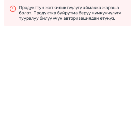
Продукттун жеткиликтүүлүгү аймакка жараша
болот. Продуктка буйрутма берүү мүмкүнчүлүгү
тууралуу билүү үчүн авторизациядан өтүңүз.